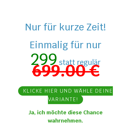
2.005
Nur für kurze Zeit!
Einmalig für nur
299
statt regulär
699.00 €
KLICKE HIER UND WÄHLE DEINE
VARIANTE!
Ja, ich möchte diese Chance
wahrnehmen.