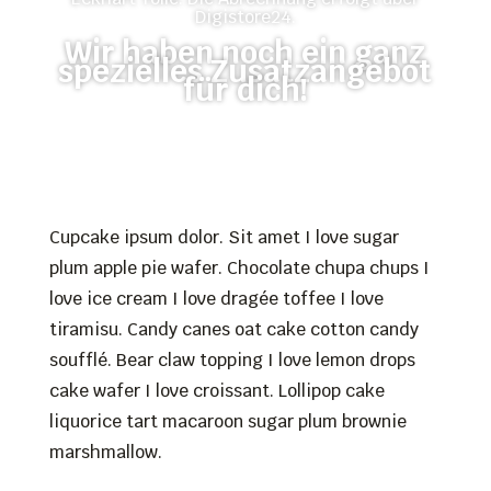
Digistore24.
Wir haben noch ein ganz
spezielles Zusatzangebot
für dich!
Cupcake ipsum dolor. Sit amet I love sugar
plum apple pie wafer. Chocolate chupa chups I
love ice cream I love dragée toffee I love
tiramisu. Candy canes oat cake cotton candy
soufflé. Bear claw topping I love lemon drops
cake wafer I love croissant. Lollipop cake
liquorice tart macaroon sugar plum brownie
marshmallow.