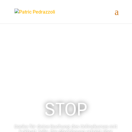
STOP
Danke für deine Buchung des Onlinekurses mit
Eckhart Tolle. Die Abrechnung erfolgt über